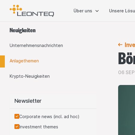
Über uns
Unsere Lös
Neuigkeiten
Inv
Unternehmens​nachrichten
Bö
Anlagethemen
06 SEP
Krypto-Neuigkeiten
Newsletter
Corporate news (incl. ad hoc)
Investment themes