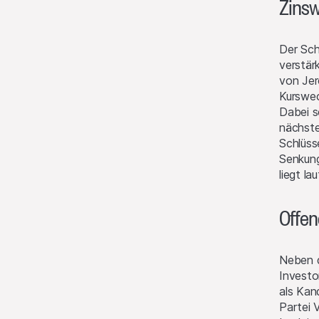
Zins
Der Sch
verstär
von Jer
Kurswec
Dabei s
nächste
Schlüss
Senkung
liegt l
Offe
Neben d
Investo
als Kan
Partei 