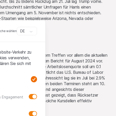
ht. Bis zu Bidens Rückzug am 21. Juli lag Trump vorne.
rchschnitt sämtlicher Umfragen für Harris einen
m Urnengang am 5. November ist nichts entschieden.
-Staaten wie beispielsweise Arizona, Nevada oder
DE
che wählen
ebsite-Verkehr zu
otenbank dürfte vor ihrem Treffen vor allem die aktuellen
okies verwenden,
r legt die Regierung den Bericht für August 2024 vor.
ären Sie sich mit
165'000 neuen Jobs. Die Arbeitslosenquote soll um 0.1
Zinsentscheid veröffentlicht das U.S. Bureau of Labor
g der Teuerung – auf Jahressicht lag sie im Juli bei 2.9%
n positiv. Zwischen diesen beiden Terminen steht am 10.
mp an. An den Börsen sind angesichts dieser
ige Entwicklung im August gezeigt, dass Rücksetzer
as Engagement
m ein gutes Timing, um solche Kursdellen effektiv