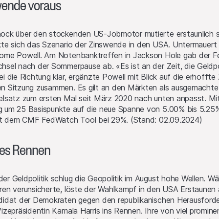
wende voraus
ock über den stockenden US-Jobmotor mutierte erstaunlich s
kte sich das Szenario der Zinswende in den USA. Untermauert 
ome Powell. Am Notenbanktreffen in Jackson Hole gab der Fed
hsel nach der Sommerpause ab. «Es ist an der Zeit, die Geldp
ei die Richtung klar, ergänzte Powell mit Blick auf die erhoff
n Sitzung zusammen. Es gilt an den Märkten als ausgemachte
elsatz zum ersten Mal seit März 2020 nach unten anpasst. Mit
 um 25 Basispunkte auf die neue Spanne von 5.00% bis 5.25%
aut dem CMF FedWatch Tool bei 29%. (Stand: 02.09.2024)
nes Rennen
er Geldpolitik schlug die Geopolitik im August hohe Wellen. W
ren verunsicherte, löste der Wahlkampf in den USA Erstaunen a
didat der Demokraten gegen den republikanischen Herausforder
Vizepräsidentin Kamala Harris ins Rennen. Ihre von viel pro