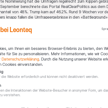
ete Nominierung hat die Umfragen regelrecht zum Kippen gebrac
September berechnete das Portal RealClearPolitics aus dem Du
anteil von 48%. Trump kam auf 46.2%. Rund 9 Wochen vor de
rs knapp fallen die Umfrageergebnisse in den «Battleground»
vania aus.
bei Leonteq
Spra
e Phase
es, um Ihnen ein besseres Browser-Erlebnis zu bieten, den W
en Themenfeldern ist weiterhin für Spannung gesorgt. Die US-N
alte für Sie zu personalisieren. Mehr Informationen, wie wir Co
vom Arbeitsmarkt genau unter die Lupe nehmen. Am 5. Septembe
r
Datenschutzerklärung
. Durch die Nutzung unserer Website erkl
uters rechnet der Konsens ausserhalb der Landwirtschaft mit 
 Cookies einverstanden.
punkte auf 4.2% geschrumpft sein. Genau eine Woche vor dem 
ig
ics die Inflationsdaten für den vergangenen Monat. Ein Rückgan
r die Website erforderlich und können nicht deaktiviert werden.
chtung des vom Fed angepeilten 2%-Niveaus wäre für die Börse
er das erste TV-Duell zwischen Kamala Harris und Donald Tru
n
lage durchaus neue Turbulenzen möglich. Doch hat die v-förm
gen die Interaktionen der Website-Besucher in anonymer Form, um d
gschancen bieten können. Natürlich braucht es Mut und vor alle
zu verstehen.
ifen.