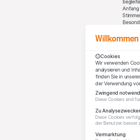
begleit
Anfang 
Stimmen
Besonde
Pennsyl
Willkommen 
Heiss
Cookies
Wir verwenden Cooki
In beid
analysieren und Inh
Zahlen 
finden Sie in unsere
Laut Re
der Verwendung von
Prozent
Zwingend notwend
Statist
Diese Cookies sind fü
– in Ri
Septemb
Zu Analysezwecke
Gemenge
Diese Cookies verfol
Einstie
der Benutzer besser 
abzugre
Vermarktung