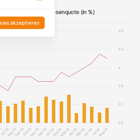
dwirtschaft), Arbeitslosenquote (in %)
ies akzeptieren
4.8
4.4
4
3.6
3.2
2.8
23
Jul 23
Aug 23
Sep 23
Okt 23
Nov 23
Dez 23
Jan 24
Feb 24
Mär 24
Apr 24
Mai 24
Jun 24
Jul 24
Aug 24