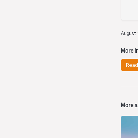
August 
More i
Read
More ar