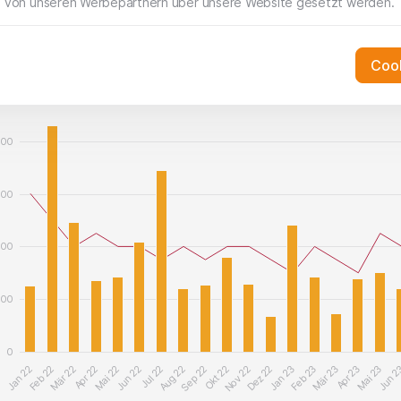
 von unseren Werbepartnern über unsere Website gesetzt werden.
: Monatlicher Stellenaufbau (in Tsd., ausserhalb der Lan
Cook
000
00
00
00
200
0
Jan 22
Feb 22
Mär 22
Apr 22
Mai 22
Jun 22
Jul 22
Aug 22
Sep 22
Okt 22
Nov 22
Dez 22
Jan 23
Feb 23
Mär 23
Apr 23
Mai 23
Jun 