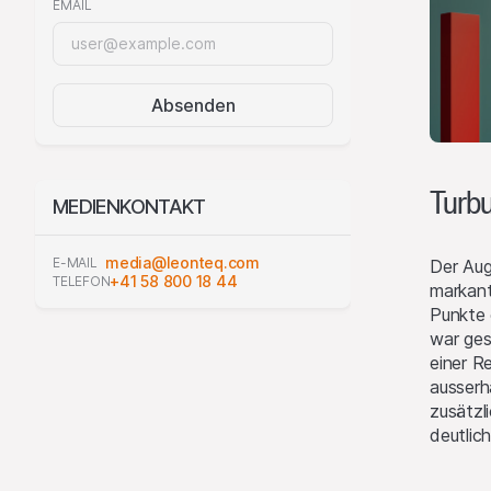
EMAIL
Absenden
Turbu
MEDIENKONTAKT
media@leonteq.com
E-MAIL
Der Aug
+41 58 800 18 44
TELEFON
markant
Punkte 
war ges
einer R
ausserh
zusätzl
deutlic