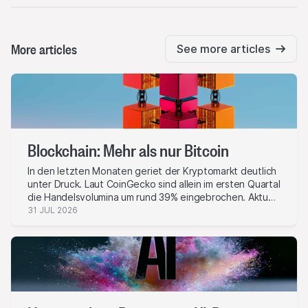
More articles
See more articles
Blockchain: Mehr als nur Bitcoin
In den letzten Monaten geriet der Kryptomarkt deutlich
unter Druck. Laut CoinGecko sind allein im ersten Quartal
die Handelsvolumina um rund 39% eingebrochen. Aktuell
liegt der Gesamtmarktwert aller digitalen Coins bei USD
31 JUL 2026
Bio. 2.2 und beträgt damit nur knapp die Hälfte des
Höchststands von Ende 2025. Auch etablierte
Kryptoaktien litten: Die Extremeinbrüche bei Kursen und
Umsätzen begleiteten einen kräftigen Abverkauf bei
Konzernen wie dem weltweit grössten
unternehmerischen Bitcoin-Inhaber Strategy oder auch
der Kryptobörse Coinbase. Experten aber sehen erste