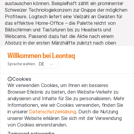
austauschen können. Beispielhaft zählt ein prominenter
Schweizer Technologiekonzern zur Gruppe der möglichen
Profiteure. Logitech liefert eine Vielzahl an Geräten für
das effektive Home-Office – die Palette reicht von
Bildschirmen und Tastaturen bis zu Headsets und
Webcams. Passend dazu hat die Aktie nach einem
Absturz in der ersten Märzhälfte zuletzt nach oben
gedreht.
Willkommen bei Leonteq
DE
Sprache wählen
Home-Office in Europa 2018
Cookies
(Anteil der Beschäftigten – 15 bis 64 Jahre –, die
Wir verwenden Cookies, um Ihnen ein besseres
normalerweise von zu Hause aus arbeiten)
Browser-Erlebnis zu bieten, den Website-Verkehr zu
analysieren und Inhalte für Sie zu personalisieren. Mehr
Informationen, wie wir Cookies verwenden, finden Sie
in unserer
Datenschutzerklärung
. Durch die Nutzung
unserer Website erklären Sie sich mit der Verwendung
von Cookies einverstanden.
Zwingend notwendig