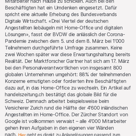
Mitarbeiter nach Hause zu schicken. Auch bei den
Beschäftigten hat ein Umdenken eingesetzt. Dafür
spricht eine aktuelle Erhebung des Bundesverbands
Digitale Wirtschaft. «Drei Viertel der deutschen
Angestellten liebäugeln mit Home-Office und digitalen
Lösungen», fasst der BVDW die anlässlich der Corona-
Pandemie zwischen dem 5. und dem 8. März bei 1'000
Teilnehmern durchgeführte Umfrage zusammen. Keine
zwei Wochen später war diese Erwartungshaltung bereits
Realität. Der Marktforscher Gartner hat sich am 17. März
bei den Personalverantwortlichen von insgesamt 800
globalen Unternehmen umgehört: 88% der teilnehmenden
Konzerne ermutigten oder forderten ihre Beschäftigten
dazu auf, in das Home-Office zu wechseln. Ein Artikel auf
handelszeitung.ch bestätigt das globale Bild für die
Schweiz. Demnach arbeitet beispielsweise beim
Versicherer Zurich rund die Hälfte der 4'600 inländischen
Angestellten im Home-Office. Der Zürcher Standort von
Google ist vollkommen verwaist – alle 4'000 Mitarbeiter
gehen ihren Aufgaben in den eigenen vier Wänden
nach.
geht es direkt zu Anlagelösungen passend zum
Hier