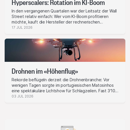
Hyperscalers: Rotation im KI-Boom
Signale für eine Bodenbildung.
In den vergangenen Quartalen war der Leitsatz der Wall
Street relativ einfach: Wer vom KI-Boom profitieren
möchte, kauft die Hersteller der rechnerischen
Schwerindustrie. Nvidia, Micron, Broadcom oder AMD
17 JUL 2026
galten als erste Anlaufstelle, weil ohne GPUs, High-
Bandwidth-Memory und Netzwerktechnik kein einziges
grosses Sprachmodell trainiert und keine Inferenz in
grossem Stil ausgeliefert werden kann. Diese
Schlussfolgerung hat die Kurse der Chipbranche in
atemberaubendem Tempo nach oben getrieben.
Drohnen im «Höhenflug»
Rekorde beflügeln derzeit die Drohnenbranche: Vor
wenigen Tagen sorgte im portugiesischen Matosinhos
eine spektakuläre Lichtshow für Schlagzeilen. Fast 3‘100
unbemannte Fluggeräte schwebten in perfekter
03 JUL 2026
Choreografie synchron durch den nächtlichen Himmel
und brachen damit den bisherigen Guinness-Rekord. Nur
wenige Tage zuvor hatte eine «Blackbird»-Drohne
einen inoffiziellen Geschwindigkeitsweltrekord
aufgestellt und erreichte knapp 730 km/h. Solche
Höchstleistungen unterstreichen eindrücklich, wie rasant