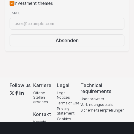
Investment themes
EMAIL
Absenden
Follow us
Karriere
Legal
Technical
requirements
Offene
Legal
Stellen
Notices
User browser
ansehen
Terms of Use
Verbindungsdetails
Privacy
Sicherheitsempfehlungen
Statement
Kontakt
Cookies
Kontakt​
Regulatory
formular
Information
Standorte