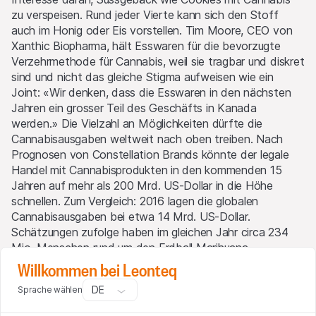
zu verspeisen. Rund jeder Vierte kann sich den Stoff
auch im Honig oder Eis vorstellen. Tim Moore, CEO von
Xanthic Biopharma, hält Esswaren für die bevorzugte
Verzehrmethode für Cannabis, weil sie tragbar und diskret
sind und nicht das gleiche Stigma aufweisen wie ein
Joint: «Wir denken, dass die Esswaren in den nächsten
Jahren ein grosser Teil des Geschäfts in Kanada
werden.» Die Vielzahl an Möglichkeiten dürfte die
Cannabisausgaben weltweit nach oben treiben. Nach
Prognosen von Constellation Brands könnte der legale
Handel mit Cannabisprodukten in den kommenden 15
Jahren auf mehr als 200 Mrd. US-Dollar in die Höhe
schnellen. Zum Vergleich: 2016 lagen die globalen
Cannabisausgaben bei etwa 14 Mrd. US-Dollar.
Schätzungen zufolge haben im gleichen Jahr circa 234
Mio. Menschen rund um den Erdball Marihuana
konsumiert.
Willkommen bei Leonteq
DE
Sprache wählen
Grafik I: Städte mit dem höchsten