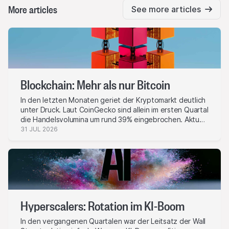
More articles
See more articles
Blockchain: Mehr als nur Bitcoin
In den letzten Monaten geriet der Kryptomarkt deutlich
unter Druck. Laut CoinGecko sind allein im ersten Quartal
die Handelsvolumina um rund 39% eingebrochen. Aktuell
liegt der Gesamtmarktwert aller digitalen Coins bei USD
31 JUL 2026
Bio. 2.2 und beträgt damit nur knapp die Hälfte des
Höchststands von Ende 2025. Auch etablierte
Kryptoaktien litten: Die Extremeinbrüche bei Kursen und
Umsätzen begleiteten einen kräftigen Abverkauf bei
Konzernen wie dem weltweit grössten
unternehmerischen Bitcoin-Inhaber Strategy oder auch
der Kryptobörse Coinbase. Experten aber sehen erste
Hyperscalers: Rotation im KI-Boom
Signale für eine Bodenbildung.
In den vergangenen Quartalen war der Leitsatz der Wall